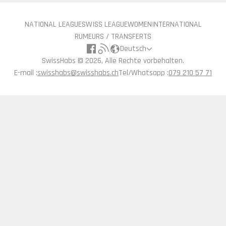
NATIONAL LEAGUE
SWISS LEAGUE
WOMEN
INTERNATIONAL
RUMEURS / TRANSFERTS
Deutsch
SwissHabs ©
2026, Alle Rechte vorbehalten.
E-mail :
swisshabs@swisshabs.ch
Tel/Whatsapp :
079 210 57 71