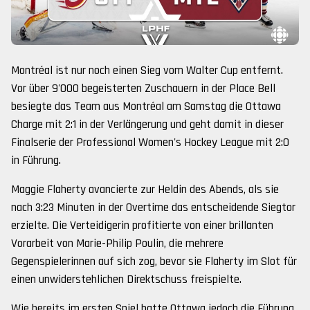
Montréal ist nur noch einen Sieg vom Walter Cup entfernt.
Vor über 9'000 begeisterten Zuschauern in der Place Bell
besiegte das Team aus Montréal am Samstag die Ottawa
Charge mit 2:1 in der Verlängerung und geht damit in dieser
Finalserie der Professional Women's Hockey League mit 2:0
in Führung.
Maggie Flaherty avancierte zur Heldin des Abends, als sie
nach 3:23 Minuten in der Overtime das entscheidende Siegtor
erzielte. Die Verteidigerin profitierte von einer brillanten
Vorarbeit von Marie-Philip Poulin, die mehrere
Gegenspielerinnen auf sich zog, bevor sie Flaherty im Slot für
einen unwiderstehlichen Direktschuss freispielte.
Wie bereits im ersten Spiel hatte Ottawa jedoch die Führung