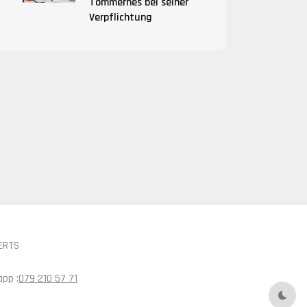
Tömmernes bei seiner
Verpflichtung
ERTS
pp :
079 210 57 71
Nach