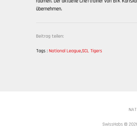
räumen. Der aktuelle Cheftrainer von BIK Karlskog
übernehmen.
Beitrag teilen:
Tags :
National League
,
SCL Tigers
NAT
SwissHabs ©
2026