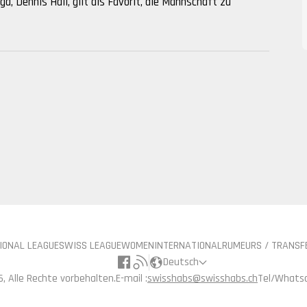
a, Dennis Hall, gilt als Favorit, die Mannschaft zu
IONAL LEAGUE
SWISS LEAGUE
WOMEN
INTERNATIONAL
RUMEURS / TRANSF
Deutsch
, Alle Rechte vorbehalten.
E-mail :
swisshabs@swisshabs.ch
Tel/Whatsa