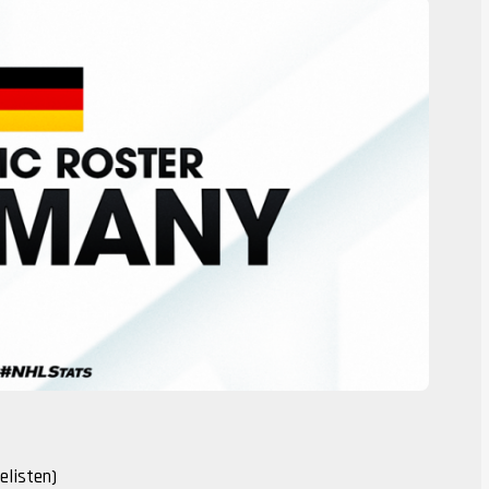
elisten)