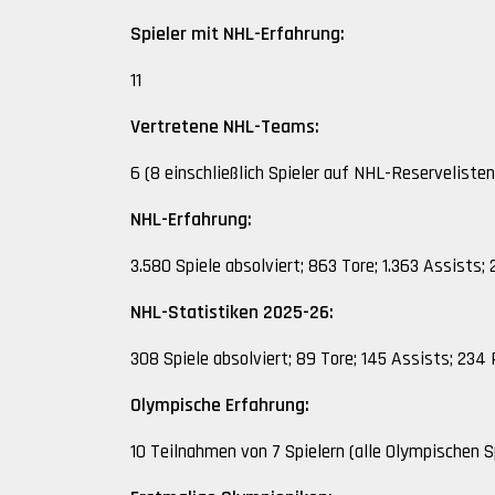
Spieler mit NHL-Erfahrung:
11
Vertretene NHL-Teams:
6 (8 einschließlich Spieler auf NHL-Reservelisten
NHL-Erfahrung:
3.580 Spiele absolviert; 863 Tore; 1.363 Assists; 
NHL-Statistiken 2025-26:
308 Spiele absolviert; 89 Tore; 145 Assists; 234 
Olympische Erfahrung:
10 Teilnahmen von 7 Spielern (alle Olympischen S