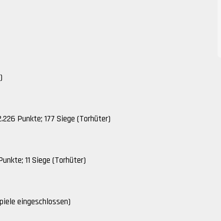
)
2.226 Punkte; 177 Siege (Torhüter)
Punkte; 11 Siege (Torhüter)
piele eingeschlossen)