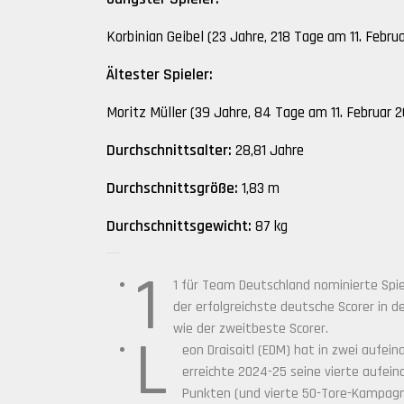
Korbinian Geibel (23 Jahre, 218 Tage am 11. Febru
Ältester Spieler:
Moritz Müller (39 Jahre, 84 Tage am 11. Februar 
Durchschnittsalter:
28,81 Jahre
Durchschnittsgröße:
1,83 m
Durchschnittsgewicht:
87 kg
1
1 für Team Deutschland nominierte Spiel
der erfolgreichste deutsche Scorer in d
wie der zweitbeste Scorer.
L
eon Draisaitl (EDM) hat in zwei aufei
erreichte 2024-25 seine vierte aufein
Punkten (und vierte 50-Tore-Kampagne