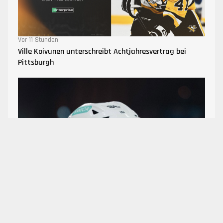
Vor 11 Stunden
Ville Koivunen unterschreibt Achtjahresvertrag bei
Pittsburgh
Nach