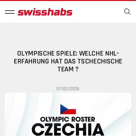
OLYMPISCHE SPIELE: WELCHE NHL-
ERFAHRUNG HAT DAS TSCHECHISCHE
TEAM ?
07/02/2026