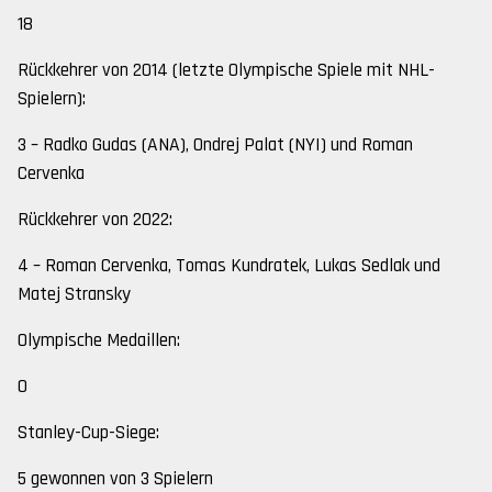
18
Rückkehrer von 2014 (letzte Olympische Spiele mit NHL-
Spielern):
3 – Radko Gudas (ANA), Ondrej Palat (NYI) und Roman
Cervenka
Rückkehrer von 2022:
4 – Roman Cervenka, Tomas Kundratek, Lukas Sedlak und
Matej Stransky
Olympische Medaillen:
0
Stanley-Cup-Siege:
5 gewonnen von 3 Spielern