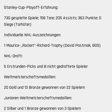
Stanley-Cup-Playoff-Erfahrung:
730 gespielte Spiele; 158 Tore; 205 Assists; 363 Punkte; 0
Siege (Torhüter)
Individuelle NHL-Auszeichnungen:
1 Maurice-„Rocket"-Richard-Trophy (David Pastrnak, BOS)
NHL-Draft:
5 Erstrunden-Picks und 8 nicht gedraftete Spieler
Weltmeisterschaftsmedaillen:
20 Gold und 13 Bronze gewonnen von 22 Spielern
Junioren-Weltmeisterschaftsmedaillen:
2 Silber und 1 Bronze gewonnen von 3 Spielern