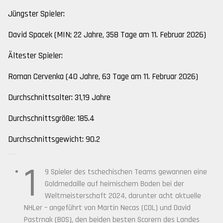
Jüngster Spieler:
David Spacek (MIN; 22 Jahre, 358 Tage am 11. Februar 2026)
Ältester Spieler:
Roman Cervenka (40 Jahre, 63 Tage am 11. Februar 2026)
Durchschnittsalter: 31,19 Jahre
Durchschnittsgröße: 185.4
Durchschnittsgewicht: 90.2
1
9 Spieler des tschechischen Teams gewannen eine
Goldmedaille auf heimischem Boden bei der
Weltmeisterschaft 2024, darunter acht aktuelle
NHLer – angeführt von Martin Necas (COL) und David
Pastrnak (BOS), den beiden besten Scorern des Landes