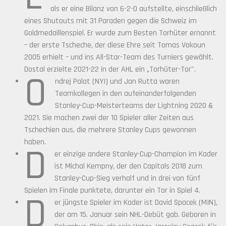
als er eine Bilanz von 6-2-0 aufstellte, einschließlich
eines Shutouts mit 31 Paraden gegen die Schweiz im
Goldmedaillenspiel. Er wurde zum Besten Torhüter ernannt
– der erste Tscheche, der diese Ehre seit Tomas Vokoun
2005 erhielt – und ins All-Star-Team des Turniers gewählt.
Dostal erzielte 2021-22 in der AHL ein „Torhüter-Tor".
O
ndrej Palat (NYI) und Jan Rutta waren
Teamkollegen in den aufeinanderfolgenden
Stanley-Cup-Meisterteams der Lightning 2020 &
2021. Sie machen zwei der 10 Spieler aller Zeiten aus
Tschechien aus, die mehrere Stanley Cups gewonnen
haben.
D
er einzige andere Stanley-Cup-Champion im Kader
ist Michal Kempny, der den Capitals 2018 zum
Stanley-Cup-Sieg verhalf und in drei von fünf
Spielen im Finale punktete, darunter ein Tor in Spiel 4.
D
er jüngste Spieler im Kader ist David Spacek (MIN),
der am 15. Januar sein NHL-Debüt gab. Geboren in