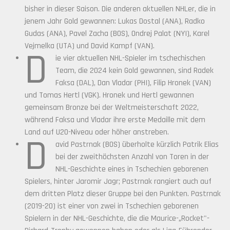
bisher in dieser Saison. Die anderen aktuellen NHLer, die in
jenem Jahr Gold gewannen: Lukas Dostal (ANA), Radko
Gudas (ANA), Pavel Zacha (BOS), Ondrej Palat (NYI), Karel
Vejmelka (UTA) und David Kampf (VAN).
D
ie vier aktuellen NHL-Spieler im tschechischen
Team, die 2024 kein Gold gewannen, sind Radek
Faksa (DAL), Dan Vladar (PHI), Filip Hronek (VAN)
und Tomas Hertl (VGK). Hronek und Hertl gewannen
gemeinsam Bronze bei der Weltmeisterschaft 2022,
während Faksa und Vladar ihre erste Medaille mit dem
Land auf U20-Niveau oder höher anstreben.
D
avid Pastrnak (BOS) überholte kürzlich Patrik Elias
bei der zweithöchsten Anzahl von Toren in der
NHL-Geschichte eines in Tschechien geborenen
Spielers, hinter Jaromir Jagr; Pastrnak rangiert auch auf
dem dritten Platz dieser Gruppe bei den Punkten. Pastrnak
(2019-20) ist einer von zwei in Tschechien geborenen
Spielern in der NHL-Geschichte, die die Maurice-„Rocket"-