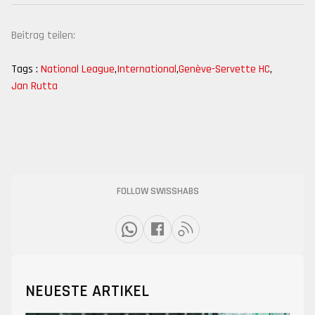
Beitrag teilen:
Tags :
National League
,
International
,
Genève-Servette HC
,
Jan Rutta
FOLLOW SWISSHABS
NEUESTE ARTIKEL