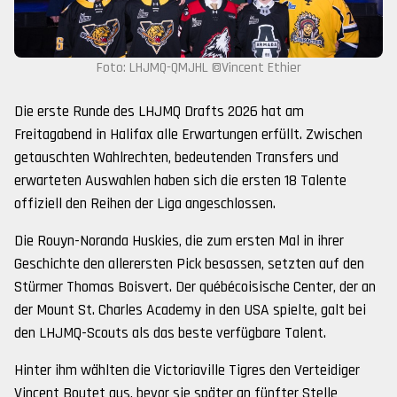
Foto: LHJMQ-QMJHL ©Vincent Ethier
Die erste Runde des LHJMQ Drafts 2026 hat am
Freitagabend in Halifax alle Erwartungen erfüllt. Zwischen
getauschten Wahlrechten, bedeutenden Transfers und
erwarteten Auswahlen haben sich die ersten 18 Talente
offiziell den Reihen der Liga angeschlossen.
Die Rouyn-Noranda Huskies, die zum ersten Mal in ihrer
Geschichte den allerersten Pick besassen, setzten auf den
Stürmer Thomas Boisvert. Der québécoisische Center, der an
der Mount St. Charles Academy in den USA spielte, galt bei
den LHJMQ-Scouts als das beste verfügbare Talent.
Hinter ihm wählten die Victoriaville Tigres den Verteidiger
Vincent Boutet aus, bevor sie später an fünfter Stelle