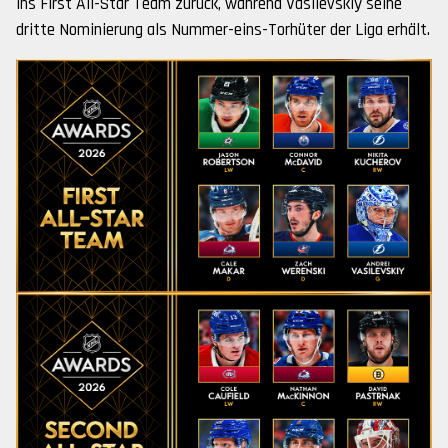
ins First All-Star Team zurück, während Vasilevskiy seine
dritte Nominierung als Nummer-eins-Torhüter der Liga erhält.