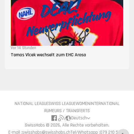
Vor 14 Stunden
Tomas Vlcek wechselt zum EHC Arosa
NATIONAL LEAGUE
SWISS LEAGUE
WOMEN
INTERNATIONAL
RUMEURS / TRANSFERTS
Deutsch
SwissHabs ©
2026, Alle Rechte vorbehalten.
E-mail :
swisshabs@swisshabs.ch
Tel/Whatsapp :
079 210 57 71