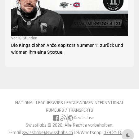
Vor 16 Stunden
Die Kings ziehen Anže Kopitars Nummer 11 zurück und
widmen ihm eine Statue
NATIONAL LEAGUE
SWISS LEAGUE
WOMEN
INTERNATIONAL
RUMEURS / TRANSFERTS
Deutsch
SwissHabs ©
2026, Alle Rechte vorbehalten.
E-mail :
swisshabs@swisshabs.ch
Tel/Whatsapp :
079 210 57 71
Nach