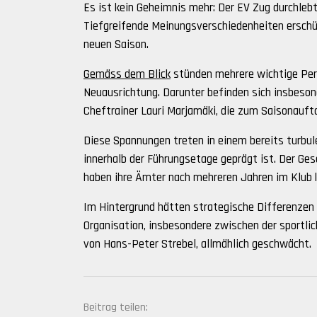
Es ist kein Geheimnis mehr: Der EV Zug durchlebt
Tiefgreifende Meinungsverschiedenheiten erschü
neuen Saison.
Gemäss dem Blick
stünden mehrere wichtige Pers
Neuausrichtung. Darunter befinden sich insbeso
Cheftrainer Lauri Marjamäki, die zum Saisonauft
Diese Spannungen treten in einem bereits turbul
innerhalb der Führungsetage geprägt ist. Der Ge
haben ihre Ämter nach mehreren Jahren im Klub k
Im Hintergrund hätten strategische Differenzen
Organisation, insbesondere zwischen der sportl
von Hans-Peter Strebel, allmählich geschwächt.
Beitrag teilen: