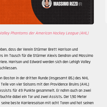
 Valley Phantoms der American Hockey League (AHL)
eben, dass der Verein Stürmer Brett Harrison und
ns im Tausch für die Stürmer Alexis Gendron und Massimo
riere. Harrison und Edward werden sich den Lehigh Valley
chliessen.
von Boston in der dritten Runde (insgesamt 85.) des NHL
 Teile von vier Saisons mit den Providence Bruins (AHL)
0 Assists für 49 Punkte gesammelt. Er nahm auch an zwei
rbuchte dabei ein Tor und zwei Assists. Der 1,90 Meter
seine beste Karrieresaison mit acht Toren und hat seinen