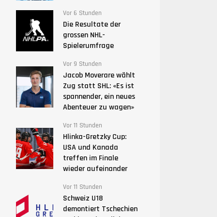
Vor 6 Stunden
Die Resultate der
grossen NHL-
Spielerumfrage
Vor 9 Stunden
Jacob Moverare wählt
Zug statt SHL: «Es ist
spannender, ein neues
Abenteuer zu wagen»
Vor 11 Stunden
Hlinka-Gretzky Cup:
USA und Kanada
treffen im Finale
wieder aufeinander
Vor 11 Stunden
Schweiz U18
demontiert Tschechien