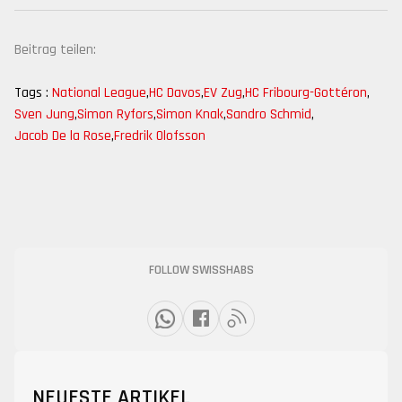
Beitrag teilen:
Tags :
National League
,
HC Davos
,
EV Zug
,
HC Fribourg-Gottéron
,
Sven Jung
,
Simon Ryfors
,
Simon Knak
,
Sandro Schmid
,
Jacob De la Rose
,
Fredrik Olofsson
FOLLOW SWISSHABS
NEUESTE ARTIKEL