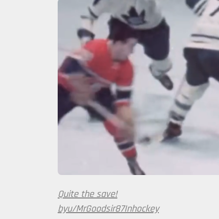
Quite the save!
byu/MrGoodsir87
Inhockey