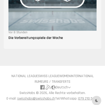
Vor 8 Stunden
Die Vorbereitungsspiele der Woche
NATIONAL LEAGUE
SWISS LEAGUE
WOMEN
INTERNATIONAL
RUMEURS / TRANSFERTS
Deutsch
SwissHabs ©
2026, Alle Rechte vorbehalten.
E-mail :
swisshabs@swisshabs.ch
Tel/Whatsapp :
079 210 57 71
Nach