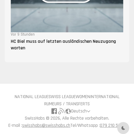
Vor 9 Stunden
HC Biel muss auf letzten ausländischen Neuzugang
warten
NATIONAL LEAGUE
SWISS LEAGUE
WOMEN
INTERNATIONAL
RUMEURS / TRANSFERTS
Deutsch
SwissHabs ©
2026, Alle Rechte vorbehalten.
E-mail :
swisshabs@swisshabs.ch
Tel/Whatsapp :
079 210 57 71
Nach