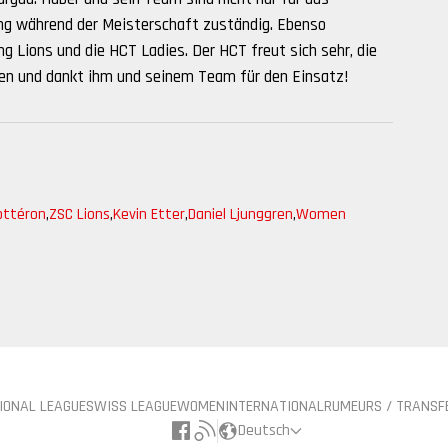
ing während der Meisterschaft zuständig. Ebenso
g Lions und die HCT Ladies. Der HCT freut sich sehr, die
en und dankt ihm und seinem Team für den Einsatz!
ottéron
,
ZSC Lions
,
Kevin Etter
,
Daniel Ljunggren
,
Women
IONAL LEAGUE
SWISS LEAGUE
WOMEN
INTERNATIONAL
RUMEURS / TRANSF
Deutsch