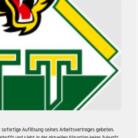
e sofortige Auflösung seines Arbeitsvertrages gebeten.
rhofft und sieht in der aktuellen Situation keine Zukunft