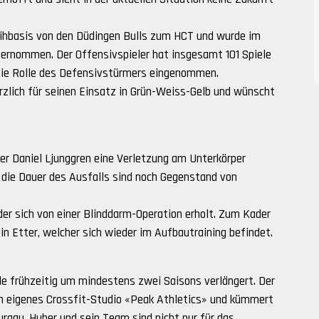
Leihbasis von den Düdingen Bulls zum HCT und wurde im
ernommen. Der Offensivspieler hat insgesamt 101 Spiele
 die Rolle des Defensivstürmers eingenommen.
erzlich für seinen Einsatz in Grün-Weiss-Gelb und wünscht
er Daniel Ljunggren eine Verletzung am Unterkörper
 die Dauer des Ausfalls sind noch Gegenstand von
der sich von einer Blinddarm-Operation erholt. Zum Kader
n Etter, welcher sich wieder im Aufbautraining befindet.
de frühzeitig um mindestens zwei Saisons verlängert. Der
in eigenes Crossfit-Studio «Peak Athletics» und kümmert
rgau. Huber und sein Team sind nicht nur für das