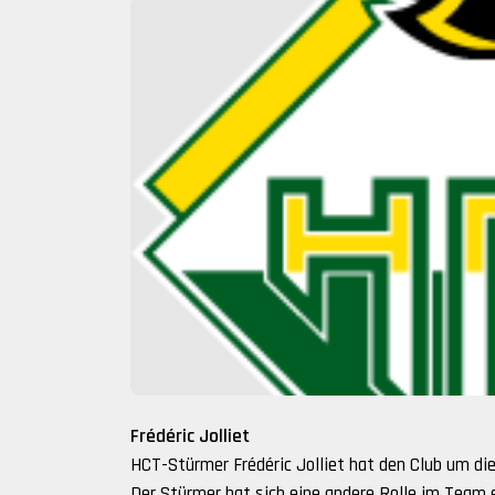
Frédéric Jolliet
HCT-Stürmer Frédéric Jolliet hat den Club um di
Der Stürmer hat sich eine andere Rolle im Team e