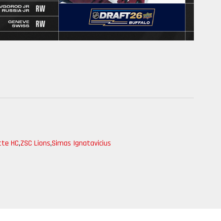
tte HC
,
ZSC Lions
,
Simas Ignatavicius