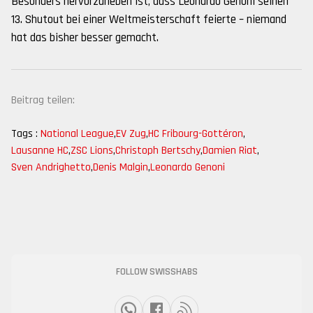
Besonders hervorzuheben ist, dass Leonardo Genoni seinen
13. Shutout bei einer Weltmeisterschaft feierte – niemand
hat das bisher besser gemacht.
Beitrag teilen:
Tags :
National League
,
EV Zug
,
HC Fribourg-Gottéron
,
Lausanne HC
,
ZSC Lions
,
Christoph Bertschy
,
Damien Riat
,
Sven Andrighetto
,
Denis Malgin
,
Leonardo Genoni
FOLLOW SWISSHABS