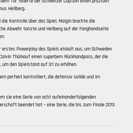
r dem Tor feuerte der Schweizer Captain einen präzisen
nus Hellberg.
ie Kontrolle über das Spiel. Malgin brachte die
sche Abwehr tanzte und Hellberg auf der Fanghandseite
en.
r erstes Powerplay des Spiels eiskalt aus, um Schweden
 Calvin Thürkauf einen superbem Rückhandpass, der die
 um den Spielstand auf 3:1 zu erhöhen.
rn perfekt kontrolliert, die defensiv solide und im
em sie eine Serie von acht aufeinanderfolgenden
schaft beendet hat – eine Serie, die bis zum Finale 2013