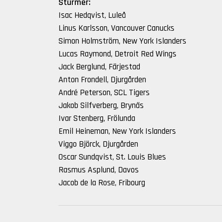
Stürmer:
Isac Hedqvist, Luleå
Linus Karlsson, Vancouver Canucks
Simon Holmström, New York Islanders
Lucas Raymond, Detroit Red Wings
Jack Berglund, Färjestad
Anton Frondell, Djurgården
André Peterson, SCL Tigers
Jakob Silfverberg, Brynäs
Ivar Stenberg, Frölunda
Emil Heineman, New York Islanders
Viggo Björck, Djurgården
Oscar Sundqvist, St. Louis Blues
Rasmus Asplund, Davos
Jacob de la Rose, Fribourg