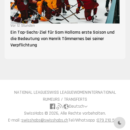
Vor 12 Stunden
Ein Top-Sechs-Ziel für Sam Hallams erste Saison und
die Bedeutung von Henrik Tömmernes bei seiner
Verpflichtung
NATIONAL LEAGUE
SWISS LEAGUE
WOMEN
INTERNATIONAL
RUMEURS / TRANSFERTS
Deutsch
SwissHabs ©
2026, Alle Rechte vorbehalten.
E-mail :
swisshabs@swisshabs.ch
Tel/Whatsapp :
079 210 57 71
Nach