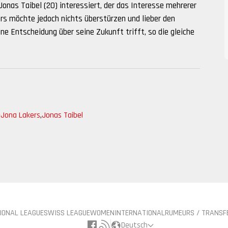
Jonas Taibel (20) interessiert, der das Interesse mehrerer
rs möchte jedoch nichts überstürzen und lieber den
ne Entscheidung über seine Zukunft trifft, so die gleiche
-Jona Lakers
,
Jonas Taibel
IONAL LEAGUE
SWISS LEAGUE
WOMEN
INTERNATIONAL
RUMEURS / TRANSF
Deutsch