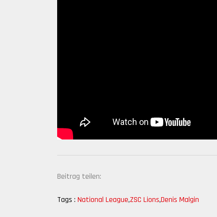
Beitrag teilen:
Tags :
National League
,
ZSC Lions
,
Denis Malgin