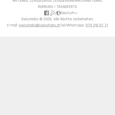
NATIONAL LEAGUE
SWISS LEAGUE
WOMEN
INTERNATIONAL
RUMEURS / TRANSFERTS
Deutsch
SwissHabs ©
2026, Alle Rechte vorbehalten.
E-mail :
swisshabs@swisshabs.ch
Tel/Whatsapp :
079 210 57 71