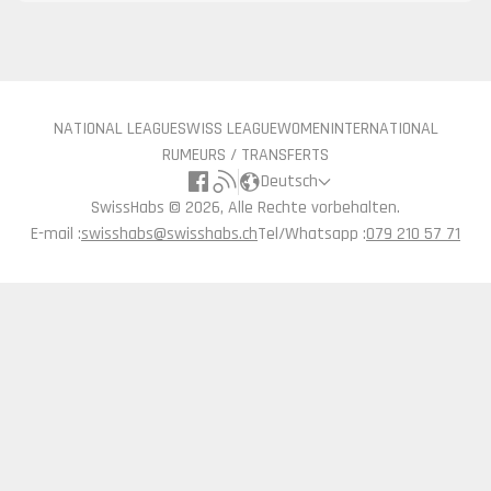
NATIONAL LEAGUE
SWISS LEAGUE
WOMEN
INTERNATIONAL
RUMEURS / TRANSFERTS
Deutsch
SwissHabs ©
2026, Alle Rechte vorbehalten.
E-mail :
swisshabs@swisshabs.ch
Tel/Whatsapp :
079 210 57 71