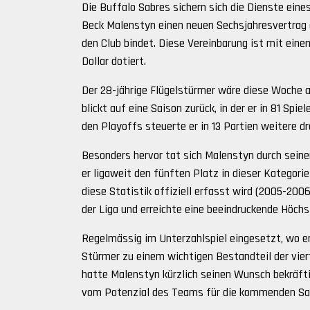
Die Buffalo Sabres sichern sich die Dienste eine
Beck Malenstyn einen neuen Sechsjahresvertrag 
den Club bindet. Diese Vereinbarung ist mit eine
Dollar dotiert.
Der 28-jährige Flügelstürmer wäre diese Woche 
blickt auf eine Saison zurück, in der er in 81 Spie
den Playoffs steuerte er in 13 Partien weitere dre
Besonders hervor tat sich Malenstyn durch sein
er ligaweit den fünften Platz in dieser Kategori
diese Statistik offiziell erfasst wird (2005-20
der Liga und erreichte eine beeindruckende Höch
Regelmässig im Unterzahlspiel eingesetzt, wo er
Stürmer zu einem wichtigen Bestandteil der vier
hatte Malenstyn kürzlich seinen Wunsch bekräfti
vom Potenzial des Teams für die kommenden Sai