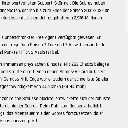
s ihrer wertvollsten Support-Stürmer. Die Sabres haben
angeboten, der ihn bis zum Ende der Saison 2031-2032 an
m durchschnittlichen Jahresgehalt von 2,916 Millionen
als unbeschränkter Free Agent verfügbar gewesen. Er
len der regulären Saison 7 Tore und 7 Assists erzielte. In
i Punkte (1 Tor, 2 Assists) bei.
en immensen physischen Einsatz. Mit 282 Checks belegte
e und stellte damit einen neuen Sabres-Rekord auf, seit
06). Gemäss NHL Edge war er zudem der schnellste Spieler
stgeschwindigkeit von 40,1 km/h (24,94 mph).
 zahlreiche Schüsse blockte, entwickelte sich der robuste
ten Linie der Sabres. Beim Publikum äusserst beliebt,
gt, das Abenteuer mit den Sabres fortzusetzen, da er
sons überzeugt ist.